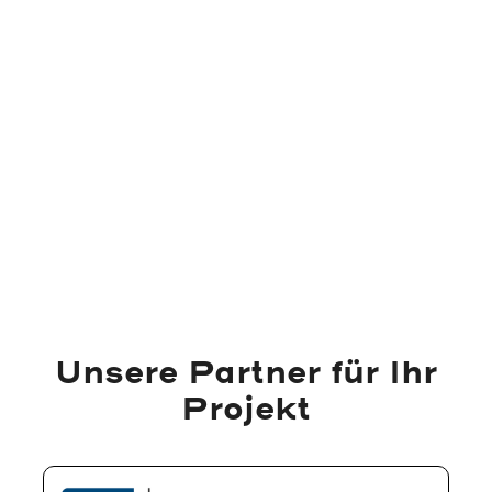
Vorheriger Beitrag
PVT statt nur PV - Strom und Wärme aus
einem System
Nächster Beitrag
Energierechtsnovelle zur Vermeidung
temporärer Erzeugungsüberschüsse
Unsere Partner für Ihr
Projekt