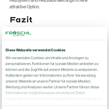
Heizsystem sind Heizstäbe allerdings oft eine
attraktive Option.
Fazit
Heizstäbe sind, wie Wallboxen und Wärmepumpen,
eine attraktive und günstige Möglichkeit, den
Eigenverbrauchsanteil der Photovoltaikanlage zu
erhöhen. Deren Sinnhaftigkeit hängt dabei stark
Diese Webseite verwendet Cookies
vom Heizungssystem, vom Heizbedarf, von der
Wir verwenden Cookies, um Inhalte und Anzeigen zu
Anlagengröße und von den individuellen
personalisieren, Funktionen für soziale Medien anbieten zu
Bedürfnissen des Hausbesitzers ab. Bei Fröschl
können und die Zugriffe auf unsere Website zu analysieren.
Außerdem geben wir Informationen zu Ihrer Verwendung
Elektro GmbH beraten wir Sie gerne zu Heizstäben
unserer Website an unsere Partner für soziale Medien,
in Verbindung mit einer Photovoltaikanlage.
Werbung und Analysen weiter. Unsere Partner führen diese
Wenn Sie Interesse an einer PV-Anlage mit
Informationen möglicherweise mit weiteren Daten
Speicher haben, wenden Sie sich an die Fröschl
zusammen, die Sie ihnen bereitgestellt haben oder die sie im
Elektro GmbH. Wir helfen Ihnen gerne bei der
Rahmen Ihrer Nutzung der Dienste gesammelt haben.